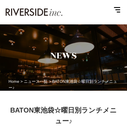
TOP
トップ
ABOUT
私たちについて
NEWS
RESTAURANT
店舗
COMPANY
会社概要
RECRUIT
採用情報
Home
>
ニュース一覧
>
BATON東池袋☆曜日別ランチメニュ
CONTACT
お問合せ
ー♪
BATON東池袋☆曜日別ランチメニ
ュー♪