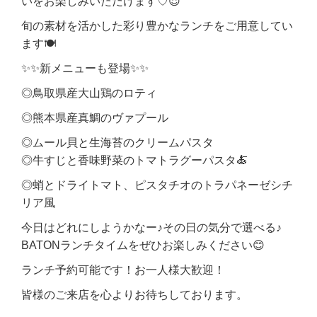
いをお楽しみいただけます♡😌
旬の素材を活かした彩り豊かなランチをご用意してい
ます🍽️
✨✨新メニューも登場✨✨
◎鳥取県産大山鶏のロティ
◎熊本県産真鯛のヴァプール
◎ムール貝と生海苔のクリームパスタ
◎牛すじと香味野菜のトマトラグーパスタ🍝
◎蛸とドライトマト、ピスタチオのトラパネーゼシチ
リア風
今日はどれにしようかなー♪その日の気分で選べる♪
BATONランチタイムをぜひお楽しみください😊
ランチ予約可能です！お一人様大歓迎！
皆様のご来店を心よりお待ちしております。