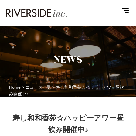
TOP
トップ
ABOUT
私たちについて
NEWS
RESTAURANT
店舗
COMPANY
会社概要
RECRUIT
採用情報
Home
>
ニュース一覧
>
寿し和和香苑☆ハッピーアワー昼飲
CONTACT
お問合せ
み開催中♪
寿し和和香苑☆ハッピーアワー昼
飲み開催中♪